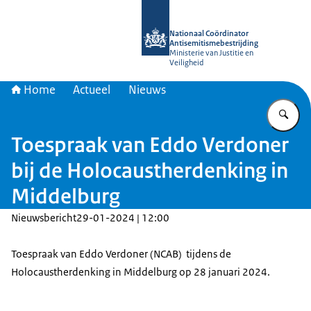
Naar de homepage van Nationaal Coö
Nationaal Coördinator
Antisemitismebestrijding
Ministerie van Justitie en
Veiligheid
Home
Actueel
Nieuws
Vu
Toespraak van Eddo Verdoner
bij de Holocaustherdenking in
Middelburg
Nieuwsbericht
29-01-2024 | 12:00
Toespraak van Eddo Verdoner (NCAB) tijdens de
Holocaustherdenking in Middelburg op 28 januari 2024.