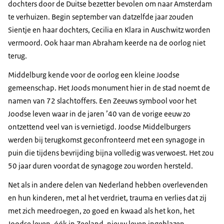
dochters door de Duitse bezetter bevolen om naar Amsterdam
te verhuizen. Begin september van datzelfde jaar zouden
Sientje en haar dochters, Cecilia en Klara in Auschwitz worden
vermoord. Ook haar man Abraham keerde na de oorlog niet
terug.
Middelburg kende voor de oorlog een kleine Joodse
gemeenschap. Het Joods monument hier in de stad noemt de
namen van 72 slachtoffers. Een Zeeuws symbool voor het
Joodse leven waar in de jaren ’40 van de vorige eeuw zo
ontzettend veel van is vernietigd. Joodse Middelburgers
werden bij terugkomst geconfronteerd met een synagoge in
puin die tijdens bevrijding bijna volledig was verwoest. Het zou
50 jaar duren voordat de synagoge zou worden hersteld.
Net als in andere delen van Nederland hebben overlevenden
en hun kinderen, met al het verdriet, trauma en verlies dat zij
met zich meedroegen, zo goed en kwaad als het kon, het
Joodse leven, óók in Zeeland, nieuw leven ingeblazen.