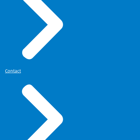
Veiligheid.
Voice-over:
De NCAB staat voor de Nationaal Coördinator
Antisemitismebestrijding en valt onder het
ministerie van Justitie en Veiligheid.
Beeldbeschrijving:
De naam ‘Nationaal Coördinator
Antisemitismebestrijding’ eerst voluit, dan als
Contact
afkorting. Het logo van het ministerie van Justitie
en Veiligheid verschijnt in beeld.
Voice-over:
Het doel van de organisatie: de samenleving
weerbaar maken tegen Jodenhaat. Dat doen ze op
verschillende manieren.
Beeldbeschrijving: