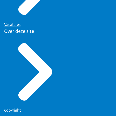
straatbeeld.
Voice-over:
In het kort: de NCAB draagt bij aan het zichtbaar
Vacatures
maken en tegengaan van antisemitisme...
Over deze site
Beeldbeschrijving:
Vierluik met verschillende activiteiten zoals
onderzoek, educatie, campagnes en voorlichting.
Voice-over:
zodat de Joodse gemeenschap en de rest van
Nederland tegen deze haat wordt beschermd.
Beeldbeschrijving:
Joodse personen in het straatbeeld.
Voice-over:
Meer weten? Kijk op ncab.nl voor meer informatie
Copyright
én voor de andere video’s in de reeks.