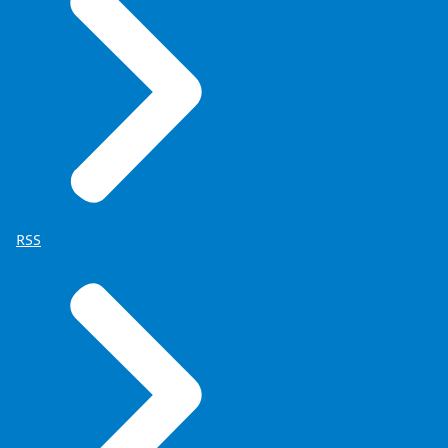
Bijvoorbeeld om mensen bekend te maken met
Joods leven...
Beeldbeschrijving:
Een hand pakt een flyer met de titel ‘Joods Leven’.
Voice-over:
om scholen te helpen bij het tegengaan van
antisemitisme...
Beeldbeschrijving:
RSS
Een gastspreker staat voor een klas en spreekt
leerlingen toe.
Voice-over:
en om de herinnering aan de Holocaust levend te
houden.
Beeldbeschrijving:
Een campagneposter in een abri in het