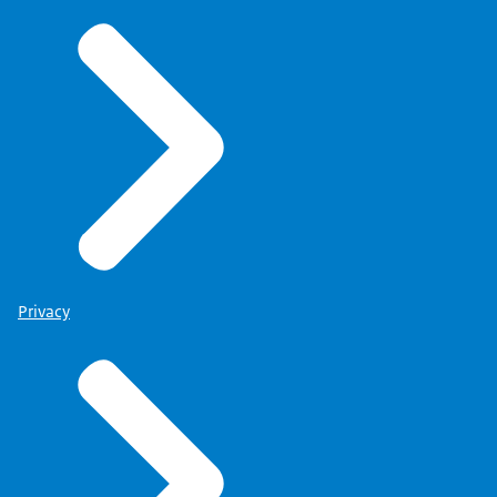
Beeldbeschrijving:
Rijkslint: Nationaal Coördinator
Antisemitismebestrijding, Ministerie van Justitie en
Veiligheid.
Privacy