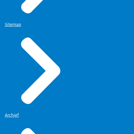
Camera beweegt langs mensen in een donkere
ruimte. In het licht staan Joodse personen terwijl er
op hen wordt gescholden.
Sitemap
Voice-over:
De NCAB signaleert trends en verzamelt cijfers over
antisemitisme om effectief beleid te maken.
Beeldbeschrijving:
Een cursor beweegt over grafieken en
diagrammen.
Voice-over:
Daarnaast maakt de NCAB allerlei soorten
projecten mogelijk.
Beeldbeschrijving:
Archief
Iemand loopt door een bibliotheek.
Voice-over: