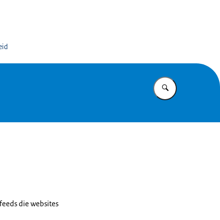
dinator Antisemitismebestrijding
eid
Vul in wat u z
feeds die websites