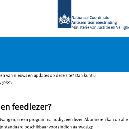
Naar de homepage van Nationaal Coör
Nationaal Coördinator
Antisemitismebestrijding
Ministerie van Justitie en Veiligh
ven van nieuws en updates op deze site? Dan kunt u
 (RSS).
en feedlezer?
vangen, is een programma nodig: een lezer. Abonneren kan op alle 
jn standaard beschikbaar voor (indien aanwezig):