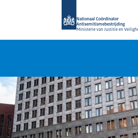
Naar de homepage van Nationaal Coör
Nationaal Coördinator
Antisemitismebestrijding
Ministerie van Justitie en Veiligh