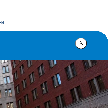
dinator Antisemitismebestrijding
eid
Vul in wat u z