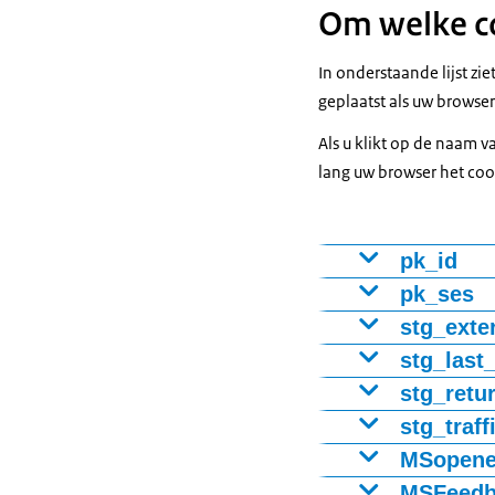
Om welke co
In onderstaande lijst zi
geplaatst als uw browser
Als u klikt op de naam v
lang uw browser het coo
pk_id
Cookie voor he
pk_ses
nieuwe of teru
Cookie houdt b
stg_exte
Cookie houdt b
stg_last_
Cookie blijft 
Cookie blijft 
Cookie meet of
stg_retu
Cookie blijft t
een volledig ni
Cookie meet of 
stg_traff
Cookie meet vi
MSopen
Cookie blijft 
Cookie blijft 
Cookie houdt b
MSFeedb