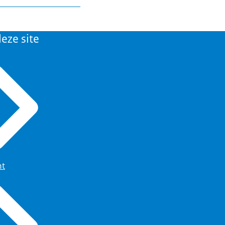
ulier.
eze site
ht