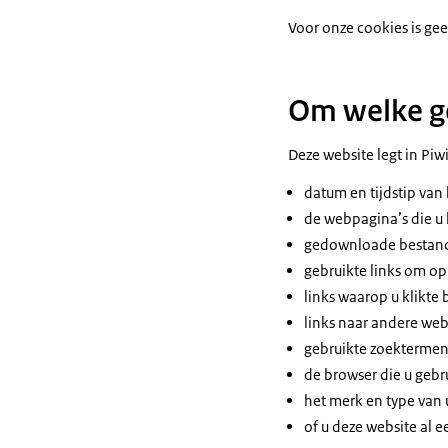
Voor onze cookies is ge
Om welke g
Deze website legt in Pi
datum en tijdstip van
de webpagina’s die u
gedownloade bestan
gebruikte links om o
links waarop u klikte
links naar andere web
gebruikte zoektermen
de browser die u gebru
het merk en type van
of u deze website al e