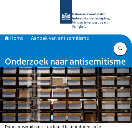
Naar de homepage van Nationaal Coö
Nationaal Coördinator
Antisemitismebestrijding
Ministerie van Justitie en
Veiligheid
Home
Aanpak van antisemitisme
Vu
Onderzoek naar antisemitisme
Door antisemitisme structureel te monitoren en te