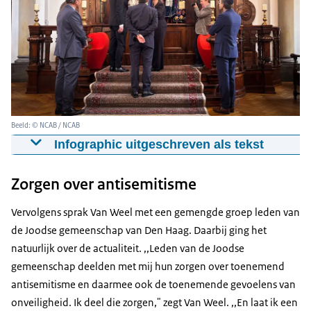
Beeld: © NCAB / NCAB
Infographic uitgeschreven als tekst
Minister van Weel krijgt tijdens een werkberzoek op 23
Zorgen over antisemitisme
oktober 2024 een rondleiding van rabbijn Marianne
Van Praag in de synagoge van de Liberaal Joodse
Vervolgens sprak Van Weel met een gemengde groep leden van
Gemeenten in Den Haag.
de Joodse gemeenschap van Den Haag. Daarbij ging het
natuurlijk over de actualiteit. ,,Leden van de Joodse
gemeenschap deelden met mij hun zorgen over toenemend
antisemitisme en daarmee ook de toenemende gevoelens van
onveiligheid. Ik deel die zorgen," zegt Van Weel. ,,En laat ik een