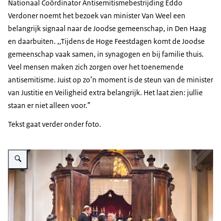
Nationaal Coördinator Antisemitismebestrijding Eddo
Verdoner noemt het bezoek van minister Van Weel een
belangrijk signaal naar de Joodse gemeenschap, in Den Haag
en daarbuiten. ,,Tijdens de Hoge Feestdagen komt de Joodse
gemeenschap vaak samen, in synagogen en bij familie thuis.
Veel mensen maken zich zorgen over het toenemende
antisemitisme. Juist op zo’n moment is de steun van de minister
van Justitie en Veiligheid extra belangrijk. Het laat zien: jullie
staan er niet alleen voor.”
Tekst gaat verder onder foto.
Vergroot afbeelding Minister van Weel krijgt een rondleiding van rabbijn