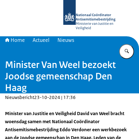
Naar de homepage van Nationaal Coö
Nationaal Coördinator
Antisemitismebestrijding
Ministerie van Justitie en
Veiligheid
Home
Actueel
Nieuws
Vu
Minister Van Weel bezoekt
Joodse gemeenschap Den
Haag
Nieuwsbericht
23-10-2024 | 17:36
Minister van Justitie en Veiligheid David van Weel bracht
woensdag samen met Nationaal Coördinator
Antisemitismebestrijding Eddo Verdoner een werkbezoek
aan de Joodse gemeenschap in Den Haag. Leden van de