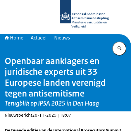
Naar de homepage van Nationaal Coö
Nationaal Coördinator
Antisemitismebestrijding
Ministerie van Justitie en
Veiligheid
Home
Actueel
Nieuws
Vu
Openbaar aanklagers en
juridische experts uit 33
Europese landen verenigd
tegen antisemitisme
Terugblik op IPSA 2025 in Den Haag
Nieuwsbericht
20-11-2025 | 18:07
De tweede editie van de International Prosecutors Summit