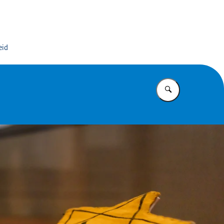
dinator Antisemitismebestrijding
eid
Vul in wat u z