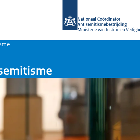
Naar de homepage van Nationaal Coör
Nationaal Coördinator
Antisemitismebestrijding
Ministerie van Justitie en Veiligh
isme
isemitisme