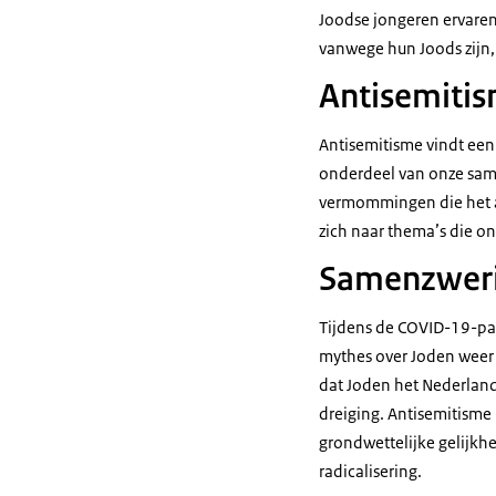
Joodse jongeren ervaren 
vanwege hun Joods zijn,
Antisemitis
Antisemitisme vindt een 
onderdeel van onze same
vermommingen die het a
zich naar thema’s die o
Samenzweri
Tijdens de COVID-19-pa
mythes over Joden weer 
dat Joden het Nederlan
dreiging. Antisemitisme 
grondwettelijke gelijkhe
radicalisering.