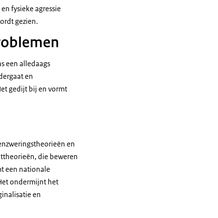
en fysieke agressie
ordt gezien.
problemen
as een alledaags
dergaat en
 gedijt bij en vormt
menzweringstheorieën en
ottheorieën, die beweren
t een nationale
 Het ondermijnt het
inalisatie en