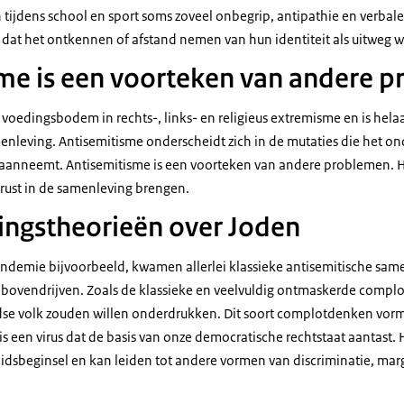
tijdens school en sport soms zoveel onbegrip, antipathie en verbale 
 dat het ontkennen of afstand nemen van hun identiteit als uitweg w
me is een voorteken van andere 
voedingsbodem in rechts-, links- en religieus extremisme en is hela
nleving. Antisemitisme onderscheidt zich in de mutaties die het on
anneemt. Antisemitisme is een voorteken van andere problemen. Het
nrust in de samenleving brengen.
ngstheorieën over Joden
ndemie bijvoorbeeld, kwamen allerlei klassieke antisemitische sa
bovendrijven. Zoals de klassieke en veelvuldig ontmaskerde compl
dse volk zouden willen onderdrukken. Dit soort complotdenken vorm
is een virus dat de basis van onze democratische rechtstaat aantast.
idsbeginsel en kan leiden tot andere vormen van discriminatie, marg