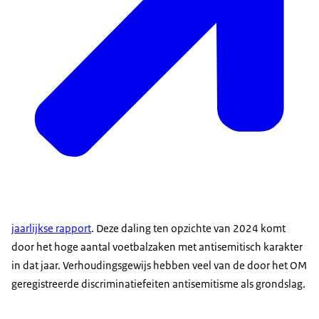
Voice-over:
Op NCAB.nl zie je waar je terecht kunt.
Beeldbeschrijving:
Laptop met de NCAB-website in beeld.
Voice-over:
Zo dragen we allemaal bij aan een samenleving
zonder haat.
Beeldbeschrijving:
Dezelfde Joodse mensen als eerder, dit keer
zonder haatsymbolen.
jaarlijkse rapport
. Deze daling ten opzichte van 2024 komt
Voice-over:
door het hoge aantal voetbalzaken met antisemitisch karakter
Meer weten? Kijk op ncab.nl voor meer informatie
in dat jaar. Verhoudingsgewijs hebben veel van de door het OM
én voor de andere video’s in de reeks.
geregistreerde discriminatiefeiten antisemitisme als grondslag.
Beeldbeschrijving: