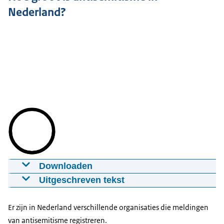
Nederland?
Downloaden
Hoe groot is antisemitisme in Nederland?
Uitgeschreven tekst
13-04-2026
1:03
mp4
27 MB
Titel: Wat is antisemitisme en hoe herken je het?
Er zijn in Nederland verschillende organisaties die meldingen
Download
Voice-over:
van antisemitisme registreren.