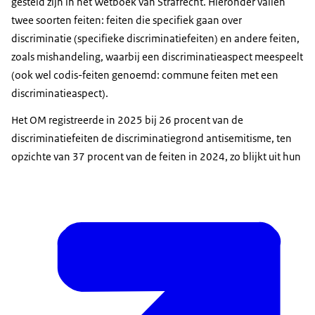
gesteld zijn in het Wetboek van Strafrecht. Hieronder vallen
openstaat; gedeelde foto van een orthodoxe Jood
twee soorten feiten: feiten die specifiek gaan over
met geld en lachende emoji’s.
discriminatie (specifieke discriminatiefeiten) en andere feiten,
Voice-over:
zoals mishandeling, waarbij een discriminatieaspect meespeelt
Zie of ervaar je antisemitisme, in welke vorm dan
(ook wel codis-feiten genoemd: commune feiten met een
ook?
discriminatieaspect).
Beeldbeschrijving:
Het OM registreerde in 2025 bij 26 procent van de
Joodse vrouw die wordt geïntimideerd.
discriminatiefeiten de discriminatiegrond antisemitisme, ten
opzichte van 37 procent van de feiten in 2024, zo blijkt uit hun
Voice-over:
Zeg er wat van, als het kan.
Beeldbeschrijving:
Uitzoomen; iemand aanschouwt de situatie.
Voice-over:
En meld het altijd.
Beeldbeschrijving:
De getuige belt.