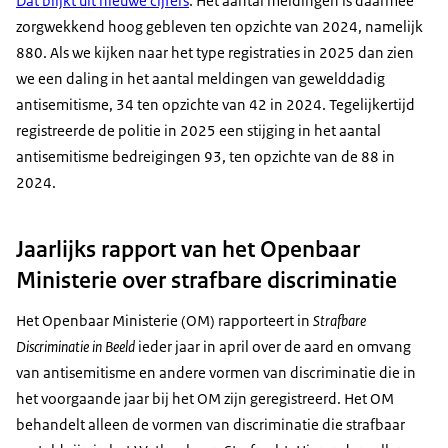
Dat blijkt uit nieuwe cijfers
. Het aantal meldingen is daarmee
zorgwekkend hoog gebleven ten opzichte van 2024, namelijk
Voice-over:
880. Als we kijken naar het type registraties in 2025 dan zien
Online…
we een daling in het aantal meldingen van gewelddadig
Beeldbeschrijving:
antisemitisme, 34 ten opzichte van 42 in 2024. Tegelijkertijd
Video over een Joodse herdenking met daaronder
registreerde de politie in 2025 een stijging in het aantal
gecensureerde haatberichten.
antisemitisme bedreigingen 93, ten opzichte van de 88 in
2024.
Voice-over:
en verbaal. Soms is het heel duidelijk…
Jaarlijks rapport van het Openbaar
Beeldbeschrijving:
Ministerie over strafbare discriminatie
Silhouet van een persoon met een spraakwolk
waarin een marionet te zien is.
Het Openbaar Ministerie (OM) rapporteert in
Strafbare
Voice-over:
Discriminatie in Beeld
ieder jaar in april over de aard en omvang
soms is het subtieler.
van antisemitisme en andere vormen van discriminatie die in
het voorgaande jaar bij het OM zijn geregistreerd. Het OM
Beeldbeschrijving:
behandelt alleen de vormen van discriminatie die strafbaar
Hand met telefoon waarop een groepsapp