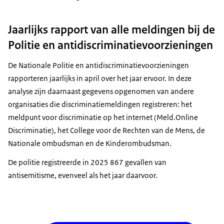
Wat weet jij over antisemitisme? In deze
Ondertiteling
videoreeks geven we antwoord op veelgestelde
Jaarlijks rapport van alle meldingen bij de
srt
2 KB
vragen.
Politie en antidiscriminatievoorzieningen
Download
Beeldbeschrijving:
Camera beweegt naar rechts; meerdere video-
De Nationale Politie en antidiscriminatievoorzieningen
thumbnails komen voorbij.
rapporteren jaarlijks in april over het jaar ervoor. In deze
analyse zijn daarnaast gegevens opgenomen van andere
Voice-over:
organisaties die discriminatiemeldingen registreren: het
Zoals: wat is antisemitisme en hoe herken je het?
meldpunt voor discriminatie op het internet (Meld.Online
Beeldbeschrijving:
Discriminatie), het College voor de Rechten van de Mens, de
De titelslide. Rijkslint: Nationaal Coördinator
Nationale ombudsman en de Kinderombudsman.
Antisemitismebestrijding, Ministerie van Justitie en
De politie registreerde in 2025 867 gevallen van
Veiligheid.
antisemitisme, evenveel als het jaar daarvoor.
Voice-over:
Antisemitisme betekent: haat tegen iemand,
alleen omdat die persoon Joods is.