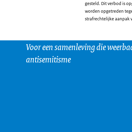
gesteld. Dit verbod is o
Beeldbeschrijv
worden opgetreden tegen
De titelslide. 
strafrechtelijke aanpak 
Veiligheid.
Voice-over:
Voor een samenleving die weerbaa
In de wet staat 
antisemitisme
Beeldbeschrijv
Een rechtersha
Voice-over:
om een groep m
Beeldbeschrijv
Scheldende pra
Voice-over:
op basis van hu
Beeldbeschrijv