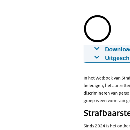
Downloa
Wat staat er 
Uitgesch
13-04-2026
00:
Titel: Wat staa
Organisatie: N
Download
In het Wetboek van Straf
Voice-over:
beledigen, het aanzetten
Ondertiteling
Wat weet jij o
discrimineren van perso
srt
2 KB
groep is een vorm van gr
Beeldbeschrijv
Download
Strafbaarst
Camera beweegt
Voice-over:
Sinds 2024 is het ontke
Zoals: wat staa