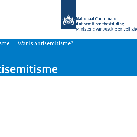
Naar de homepage van Nationaal Coör
Nationaal Coördinator
Antisemitismebestrijding
Ministerie van Justitie en Veiligh
isme
Wat is antisemitisme?
tisemitisme