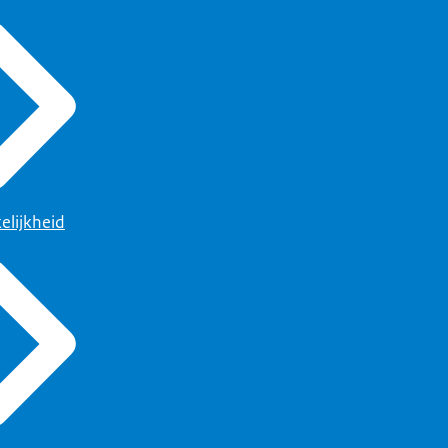
in een Joods
elijkheid