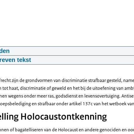
den
precies in de wet over antisemitisme?
reven tekst
59
mp4
29 MB
t er precies in de wet over antisemitisme?
CAB
recht zijn de grondvormen van discriminatie strafbaar gesteld, name
 tot haat, discriminatie of geweld en het bij de uitoefening van ambt
ver antisemitisme? In deze videoreeks geven we antwoord op veelgest
nen wegens onder meer ras, godsdienst en levensovertuiging. Antise
oepsbelediging en strafbaar onder artikel 137c van het wetboek van 
ing:
elling Holocaustontkenning
 naar rechts; meerdere video-thumbnails komen voorbij.
nnen of bagatelliseren van de Holocaust en andere genociden en oor
t er precies in de wet over antisemitisme?