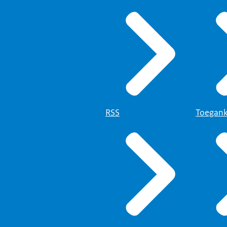
 is of online.
ing:
 vuist met actieborden op de achtergrond. Een online bericht waar
rgestreept.
ar je antisemitisme?
ing:
RSS
Toegank
 daarop het online bericht in beeld.
tijd.
ing:
 het NCAB.
llemaal bij aan een samenleving zonder haat.