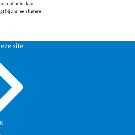
oor dat beter kan
gt bij aan een betere
n Justitie en
eze site
ht