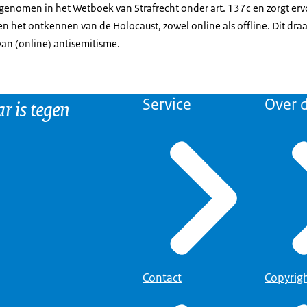
pgenomen in het Wetboek van Strafrecht onder art. 137c en zorgt erv
ing:
 het ontkennen van de Holocaust, zowel online als offline. Dit draa
Rijkslint: Nationaal Coördinator Antisemitismebestrijding, Ministerie va
van (online) antisemitisme.
r is tegen
Service
Over d
dat het strafbaar is...
ing:
mer slaat op een blok. De camera beweegt opzij.
ensen, bijvoorbeeld Joden, te beledigen...
ing:
atwolkjes rond een Joods persoon die wordt aangesproken.
Contact
Copyrig
n ras, religie of levensovertuiging.
ing: