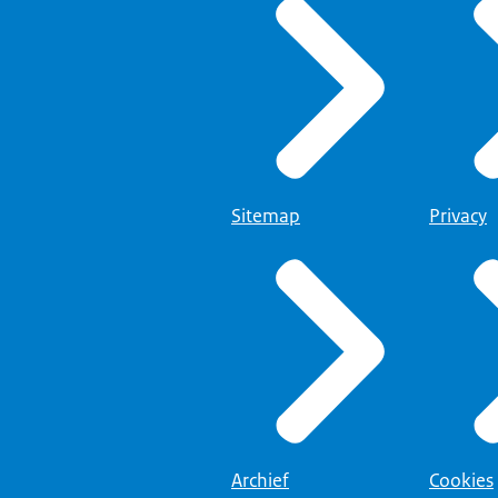
personen, een ketting met davidster en een boek met een hart.
et verboden om een persoon te discrimineren op basis van...
ing:
rt een Joods persoon tijdens een gesprek.
Sitemap
Privacy
afkomst; ook antisemitisme valt hieronder.
ing:
t davidster, een diverse groep mensen en een persoon samen met di
baar om aan te zetten tot haat of geweld tegen Joden...
ing:
chtershamer in beeld.
Archief
Cookies